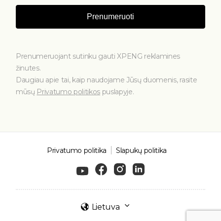
Prenumeruoti
Prenumeruojant sutinku gauti XPENG reklamines
žinutes.
Daugiau apie tai, kaip naudojame Jūsų duomenis, rasite
mūsų
Privatumo politikos
puslapyje.
Privatumo politika
Slapukų politika
Lietuva