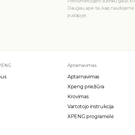
Prenumeruojant sutinku gauti XP
Daugiau apie tai, kaip naudojam
puslapyje.
XPENG
Aptarnavimas
mus
Aptarnavimas
Xpeng priežiūra
Krovimas
Vartotojo instrukcija
XPENG programėlė