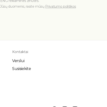
ENG reklamines žinutes.
e Jūsų duomenis, rasite mūsų
Privatumo politikos
Kontaktai
Verslui
Susisiekite