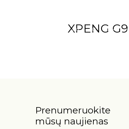
XPENG G
L03
X9
P7+
Prenumeruokite
mūsų naujienas