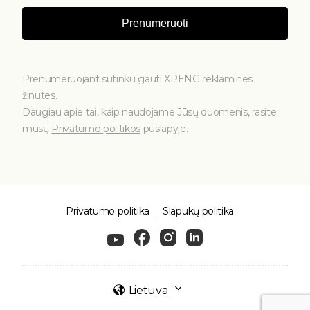
Prenumeruoti
Prenumeruojant sutinku gauti XPENG reklamines
žinutes.
Daugiau apie tai, kaip naudojame Jūsų duomenis, rasite
mūsų
Privatumo politikos
puslapyje.
Privatumo politika
Slapukų politika
Lietuva